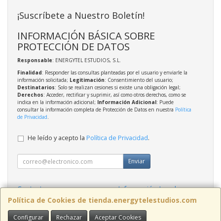
¡Suscríbete a Nuestro Boletín!
INFORMACIÓN BÁSICA SOBRE
PROTECCIÓN DE DATOS
Responsable
: ENERGYTEL ESTUDIOS, S.L.
Finalidad
: Responder las consultas planteadas por el usuario y enviarle la
información solicitada;
Legitimación
: Consentimiento del usuario;
Destinatarios
: Solo se realizan cesiones si existe una obligación legal;
Derechos
: Acceder, rectificar y suprimir, así como otros derechos, como se
indica en la información adicional;
Información Adicional
: Puede
consultar la información completa de Protección de Datos en nuestra
Política
de Privacidad
.
He leído y acepto la
Política de Privacidad
.
Enviar
Contacto
Información Legal
Política Privacidad
Política de Cookies
Política de Cookies de tienda.energytelestudios.com
Configurar
Rechazar
Aceptar Cookies