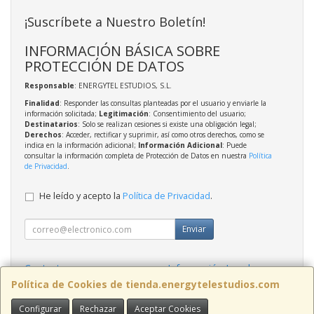
¡Suscríbete a Nuestro Boletín!
INFORMACIÓN BÁSICA SOBRE
PROTECCIÓN DE DATOS
Responsable
: ENERGYTEL ESTUDIOS, S.L.
Finalidad
: Responder las consultas planteadas por el usuario y enviarle la
información solicitada;
Legitimación
: Consentimiento del usuario;
Destinatarios
: Solo se realizan cesiones si existe una obligación legal;
Derechos
: Acceder, rectificar y suprimir, así como otros derechos, como se
indica en la información adicional;
Información Adicional
: Puede
consultar la información completa de Protección de Datos en nuestra
Política
de Privacidad
.
He leído y acepto la
Política de Privacidad
.
Enviar
Contacto
Información Legal
Política Privacidad
Política de Cookies
Política de Cookies de tienda.energytelestudios.com
Configurar
Rechazar
Aceptar Cookies