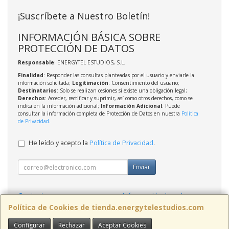
¡Suscríbete a Nuestro Boletín!
INFORMACIÓN BÁSICA SOBRE
PROTECCIÓN DE DATOS
Responsable
: ENERGYTEL ESTUDIOS, S.L.
Finalidad
: Responder las consultas planteadas por el usuario y enviarle la
información solicitada;
Legitimación
: Consentimiento del usuario;
Destinatarios
: Solo se realizan cesiones si existe una obligación legal;
Derechos
: Acceder, rectificar y suprimir, así como otros derechos, como se
indica en la información adicional;
Información Adicional
: Puede
consultar la información completa de Protección de Datos en nuestra
Política
de Privacidad
.
He leído y acepto la
Política de Privacidad
.
Enviar
Contacto
Información Legal
Política Privacidad
Política de Cookies
Política de Cookies de tienda.energytelestudios.com
Configurar
Rechazar
Aceptar Cookies