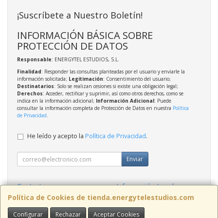
¡Suscríbete a Nuestro Boletín!
INFORMACIÓN BÁSICA SOBRE
PROTECCIÓN DE DATOS
Responsable
: ENERGYTEL ESTUDIOS, S.L.
Finalidad
: Responder las consultas planteadas por el usuario y enviarle la
información solicitada;
Legitimación
: Consentimiento del usuario;
Destinatarios
: Solo se realizan cesiones si existe una obligación legal;
Derechos
: Acceder, rectificar y suprimir, así como otros derechos, como se
indica en la información adicional;
Información Adicional
: Puede
consultar la información completa de Protección de Datos en nuestra
Política
de Privacidad
.
He leído y acepto la
Política de Privacidad
.
Enviar
Contacto
Información Legal
Política Privacidad
Política de Cookies
Política de Cookies de tienda.energytelestudios.com
Configurar
Rechazar
Aceptar Cookies