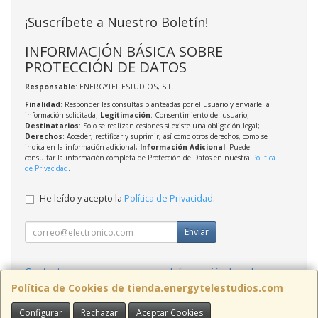
¡Suscríbete a Nuestro Boletín!
INFORMACIÓN BÁSICA SOBRE
PROTECCIÓN DE DATOS
Responsable
: ENERGYTEL ESTUDIOS, S.L.
Finalidad
: Responder las consultas planteadas por el usuario y enviarle la
información solicitada;
Legitimación
: Consentimiento del usuario;
Destinatarios
: Solo se realizan cesiones si existe una obligación legal;
Derechos
: Acceder, rectificar y suprimir, así como otros derechos, como se
indica en la información adicional;
Información Adicional
: Puede
consultar la información completa de Protección de Datos en nuestra
Política
de Privacidad
.
He leído y acepto la
Política de Privacidad
.
Enviar
Contacto
Información Legal
Política Privacidad
Política de Cookies
Política de Cookies de tienda.energytelestudios.com
Configurar
Rechazar
Aceptar Cookies