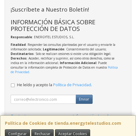
¡Suscríbete a Nuestro Boletín!
INFORMACIÓN BÁSICA SOBRE
PROTECCIÓN DE DATOS
Responsable
: ENERGYTEL ESTUDIOS, S.L.
Finalidad
: Responder las consultas planteadas por el usuario y enviarle la
información solicitada;
Legitimación
: Consentimiento del usuario;
Destinatarios
: Solo se realizan cesiones si existe una obligación legal;
Derechos
: Acceder, rectificar y suprimir, así como otros derechos, como se
indica en la información adicional;
Información Adicional
: Puede
consultar la información completa de Protección de Datos en nuestra
Política
de Privacidad
.
He leído y acepto la
Política de Privacidad
.
Enviar
Contacto
Información Legal
Política Privacidad
Política de Cookies
Política de Cookies de tienda.energytelestudios.com
Configurar
Rechazar
Aceptar Cookies