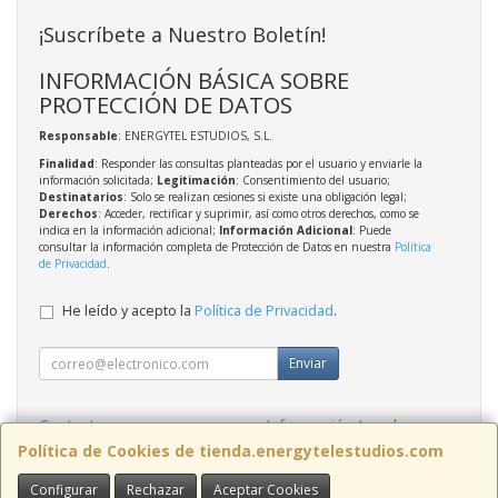
¡Suscríbete a Nuestro Boletín!
INFORMACIÓN BÁSICA SOBRE
PROTECCIÓN DE DATOS
Responsable
: ENERGYTEL ESTUDIOS, S.L.
Finalidad
: Responder las consultas planteadas por el usuario y enviarle la
información solicitada;
Legitimación
: Consentimiento del usuario;
Destinatarios
: Solo se realizan cesiones si existe una obligación legal;
Derechos
: Acceder, rectificar y suprimir, así como otros derechos, como se
indica en la información adicional;
Información Adicional
: Puede
consultar la información completa de Protección de Datos en nuestra
Política
de Privacidad
.
He leído y acepto la
Política de Privacidad
.
Enviar
Contacto
Información Legal
Política Privacidad
Política de Cookies
Política de Cookies de tienda.energytelestudios.com
Configurar
Rechazar
Aceptar Cookies