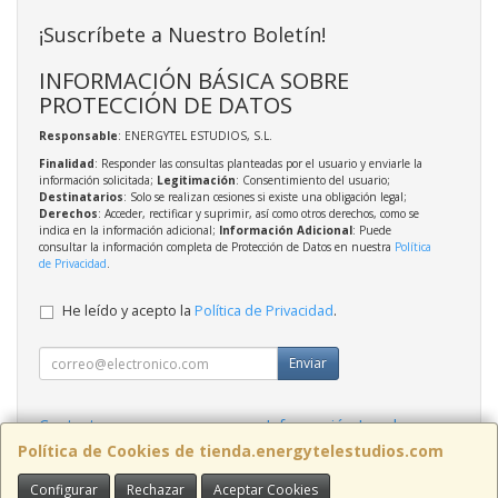
¡Suscríbete a Nuestro Boletín!
INFORMACIÓN BÁSICA SOBRE
PROTECCIÓN DE DATOS
Responsable
: ENERGYTEL ESTUDIOS, S.L.
Finalidad
: Responder las consultas planteadas por el usuario y enviarle la
información solicitada;
Legitimación
: Consentimiento del usuario;
Destinatarios
: Solo se realizan cesiones si existe una obligación legal;
Derechos
: Acceder, rectificar y suprimir, así como otros derechos, como se
indica en la información adicional;
Información Adicional
: Puede
consultar la información completa de Protección de Datos en nuestra
Política
de Privacidad
.
He leído y acepto la
Política de Privacidad
.
Enviar
Contacto
Información Legal
Política Privacidad
Política de Cookies
Política de Cookies de tienda.energytelestudios.com
Configurar
Rechazar
Aceptar Cookies