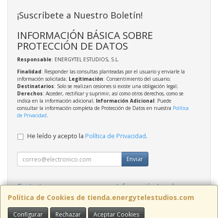
¡Suscríbete a Nuestro Boletín!
INFORMACIÓN BÁSICA SOBRE
PROTECCIÓN DE DATOS
Responsable
: ENERGYTEL ESTUDIOS, S.L.
Finalidad
: Responder las consultas planteadas por el usuario y enviarle la
información solicitada;
Legitimación
: Consentimiento del usuario;
Destinatarios
: Solo se realizan cesiones si existe una obligación legal;
Derechos
: Acceder, rectificar y suprimir, así como otros derechos, como se
indica en la información adicional;
Información Adicional
: Puede
consultar la información completa de Protección de Datos en nuestra
Política
de Privacidad
.
He leído y acepto la
Política de Privacidad
.
Enviar
Contacto
Información Legal
Política Privacidad
Política de Cookies
Política de Cookies de tienda.energytelestudios.com
Configurar
Rechazar
Aceptar Cookies