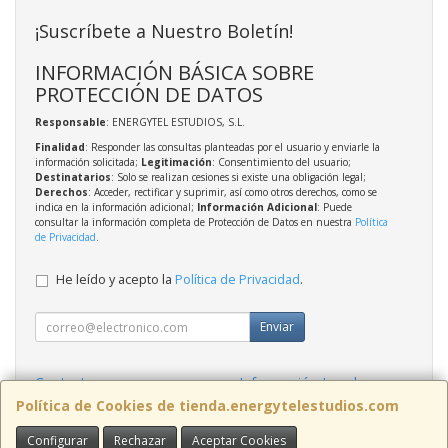
¡Suscríbete a Nuestro Boletín!
INFORMACIÓN BÁSICA SOBRE
PROTECCIÓN DE DATOS
Responsable
: ENERGYTEL ESTUDIOS, S.L.
Finalidad
: Responder las consultas planteadas por el usuario y enviarle la
información solicitada;
Legitimación
: Consentimiento del usuario;
Destinatarios
: Solo se realizan cesiones si existe una obligación legal;
Derechos
: Acceder, rectificar y suprimir, así como otros derechos, como se
indica en la información adicional;
Información Adicional
: Puede
consultar la información completa de Protección de Datos en nuestra
Política
de Privacidad
.
He leído y acepto la
Política de Privacidad
.
Enviar
Contacto
Información Legal
Política Privacidad
Política de Cookies
Política de Cookies de tienda.energytelestudios.com
Configurar
Rechazar
Aceptar Cookies