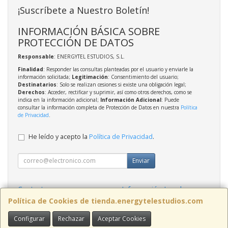
¡Suscríbete a Nuestro Boletín!
INFORMACIÓN BÁSICA SOBRE
PROTECCIÓN DE DATOS
Responsable
: ENERGYTEL ESTUDIOS, S.L.
Finalidad
: Responder las consultas planteadas por el usuario y enviarle la
información solicitada;
Legitimación
: Consentimiento del usuario;
Destinatarios
: Solo se realizan cesiones si existe una obligación legal;
Derechos
: Acceder, rectificar y suprimir, así como otros derechos, como se
indica en la información adicional;
Información Adicional
: Puede
consultar la información completa de Protección de Datos en nuestra
Política
de Privacidad
.
He leído y acepto la
Política de Privacidad
.
Enviar
Contacto
Información Legal
Política Privacidad
Política de Cookies
Política de Cookies de tienda.energytelestudios.com
Configurar
Rechazar
Aceptar Cookies
Contacto