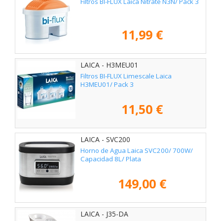
Filtros BI-FLUX Laica Nitrate N3N/ Pack 3
11,99 €
LAICA - H3MEU01
Filtros BI-FLUX Limescale Laica
H3MEU01/ Pack 3
11,50 €
LAICA - SVC200
Horno de Agua Laica SVC200/ 700W/
Capacidad 8L/ Plata
149,00 €
LAICA - J35-DA