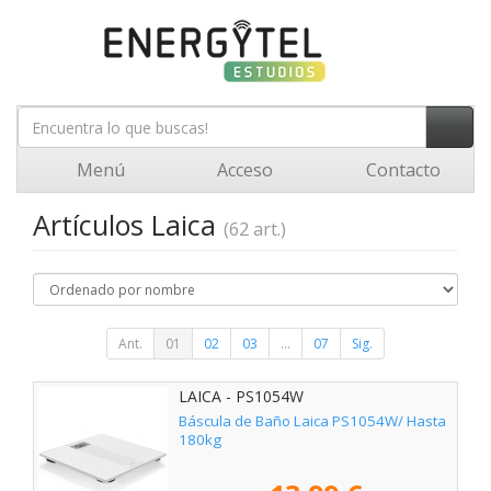
Menú
Acceso
Contacto
Artículos Laica
(62 art.)
Ant.
01
02
03
...
07
Sig.
LAICA - PS1054W
Báscula de Baño Laica PS1054W/ Hasta
180kg